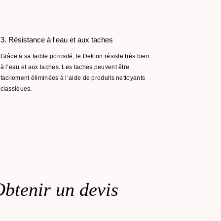
3. Résistance à l'eau et aux taches
4. Résista
au feu
Grâce à sa faible porosité, le Dekton résiste très bien
Grâce à son 
à l’eau et aux taches. Les taches peuvent être
thermique, 
facilement éliminées à l’aide de produits nettoyants
toutes surf
classiques.
variations s
également d’
btenir un devis