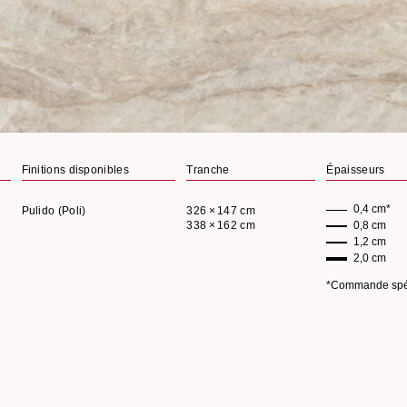
+
Voir plus
Finitions disponibles
Tranche
Épaisseurs
0,4 cm*
Pulido (Poli)
326 × 147 cm
338 × 162 cm
0,8 cm
1,2 cm
2,0 cm
*Commande spé