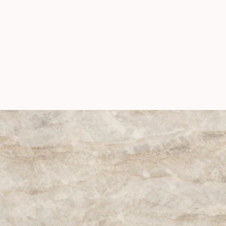
Kelya
Cette teinte originale, dont les striur
parfaitement dans les environnement
Collection Natural
particuliers, s’inspire des marbres fo