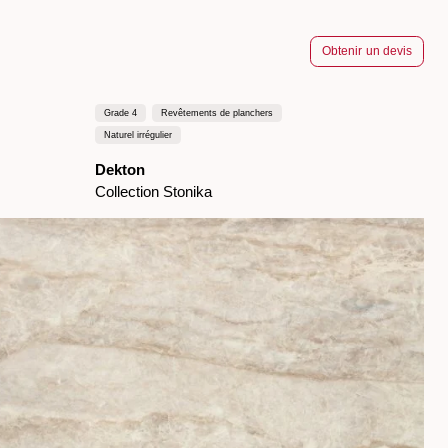
Obtenir un devis
Grade 4
Revêtements de planchers
Naturel irrégulier
Dekton
Collection Stonika
es claires s’intègrent
s les plus
ncés.