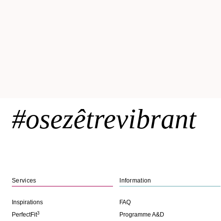
#osezêtrevibrant
Services
Information
Inspirations
FAQ
3
PerfectFit
Programme A&D