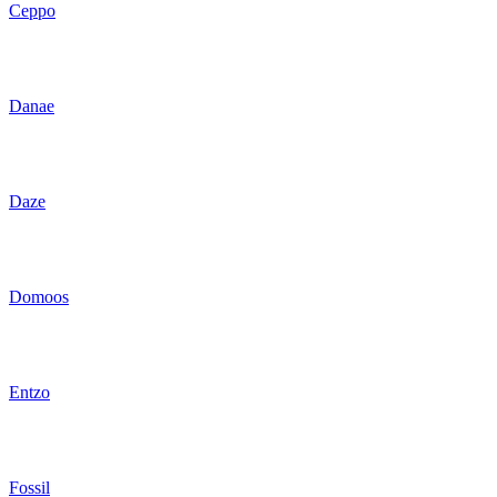
Ceppo
Danae
Daze
Domoos
Entzo
Fossil