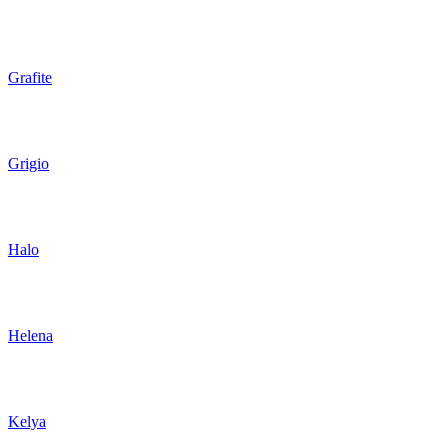
Grafite
Grigio
Halo
Helena
Kelya