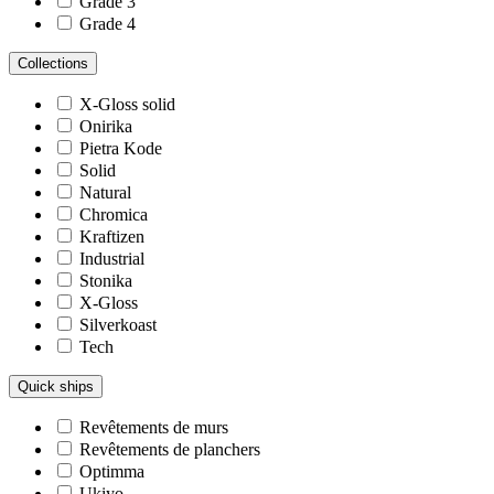
Grade 3
Grade 4
Collections
X-Gloss solid
Onirika
Pietra Kode
Solid
Natural
Chromica
Kraftizen
Industrial
Stonika
X-Gloss
Silverkoast
Tech
Quick ships
Revêtements de murs
Revêtements de planchers
Optimma
Ukiyo