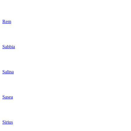
Rem
Sabbia
Salina
Sasea
Sirius