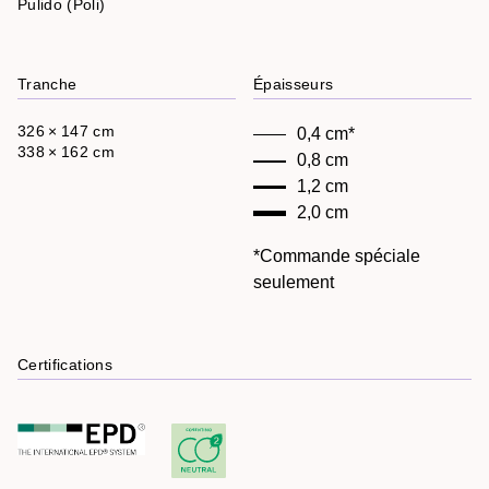
Pulido (Poli)
Tranche
Épaisseurs
326 × 147 cm
0,4 cm*
338 × 162 cm
0,8 cm
1,2 cm
2,0 cm
*Commande spéciale
seulement
Certifications