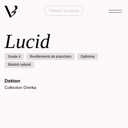
Obtenir un devis
Lucid
Grade 4
Revêtements de planchers
Optimma
Marbré naturel
Dekton
Collection Onirika
Kelya
Collection Natural